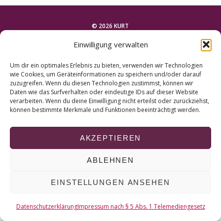
r
c
h
© 2026 KURT
f
Einwilligung verwalten
o
NACH OBEN
r
Um dir ein optimales Erlebnis zu bieten, verwenden wir Technologien
:
wie Cookies, um Geräteinformationen zu speichern und/oder darauf
zuzugreifen. Wenn du diesen Technologien zustimmst, können wir
Daten wie das Surfverhalten oder eindeutige IDs auf dieser Website
verarbeiten. Wenn du deine Einwilligung nicht erteilst oder zurückziehst,
können bestimmte Merkmale und Funktionen beeinträchtigt werden.
AKZEPTIEREN
ABLEHNEN
EINSTELLUNGEN ANSEHEN
Datenschutzerklärung
Impressum nach § 5 Abs. 1 Telemediengesetz