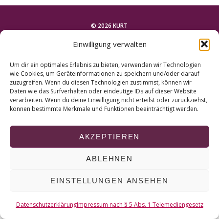
r
c
h
© 2026 KURT
f
Einwilligung verwalten
o
NACH OBEN
r
Um dir ein optimales Erlebnis zu bieten, verwenden wir Technologien
:
wie Cookies, um Geräteinformationen zu speichern und/oder darauf
zuzugreifen. Wenn du diesen Technologien zustimmst, können wir
Daten wie das Surfverhalten oder eindeutige IDs auf dieser Website
verarbeiten. Wenn du deine Einwilligung nicht erteilst oder zurückziehst,
können bestimmte Merkmale und Funktionen beeinträchtigt werden.
AKZEPTIEREN
ABLEHNEN
EINSTELLUNGEN ANSEHEN
Datenschutzerklärung
Impressum nach § 5 Abs. 1 Telemediengesetz