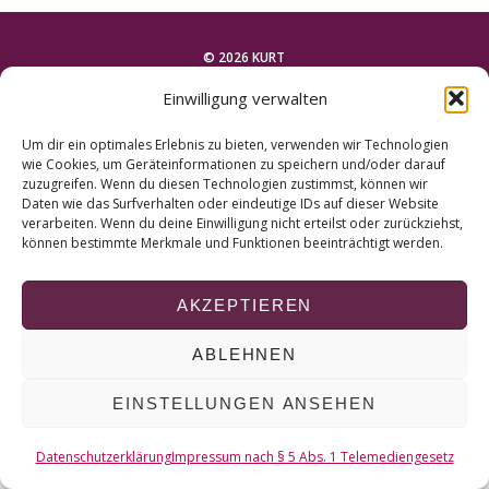
r
c
h
© 2026 KURT
f
Einwilligung verwalten
o
NACH OBEN
r
Um dir ein optimales Erlebnis zu bieten, verwenden wir Technologien
:
wie Cookies, um Geräteinformationen zu speichern und/oder darauf
zuzugreifen. Wenn du diesen Technologien zustimmst, können wir
Daten wie das Surfverhalten oder eindeutige IDs auf dieser Website
verarbeiten. Wenn du deine Einwilligung nicht erteilst oder zurückziehst,
können bestimmte Merkmale und Funktionen beeinträchtigt werden.
AKZEPTIEREN
ABLEHNEN
EINSTELLUNGEN ANSEHEN
Datenschutzerklärung
Impressum nach § 5 Abs. 1 Telemediengesetz