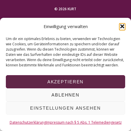
r
c
© 2026 KURT
h
f
NACH OBEN
Einwilligung verwalten
o
r
Um dir ein optimales Erlebnis zu bieten, verwenden wir Technologien
:
wie Cookies, um Geräteinformationen zu speichern und/oder darauf
zuzugreifen. Wenn du diesen Technologien zustimmst, können wir
Daten wie das Surfverhalten oder eindeutige IDs auf dieser Website
verarbeiten. Wenn du deine Einwilligung nicht erteilst oder zurückziehst,
können bestimmte Merkmale und Funktionen beeinträchtigt werden.
AKZEPTIEREN
ABLEHNEN
EINSTELLUNGEN ANSEHEN
Datenschutzerklärung
Impressum nach § 5 Abs. 1 Telemediengesetz