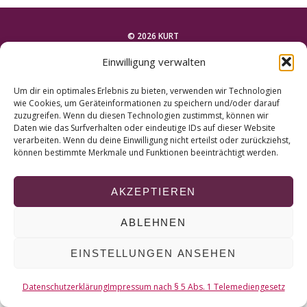
r
c
h
© 2026 KURT
f
Einwilligung verwalten
o
NACH OBEN
r
Um dir ein optimales Erlebnis zu bieten, verwenden wir Technologien
:
wie Cookies, um Geräteinformationen zu speichern und/oder darauf
zuzugreifen. Wenn du diesen Technologien zustimmst, können wir
Daten wie das Surfverhalten oder eindeutige IDs auf dieser Website
verarbeiten. Wenn du deine Einwilligung nicht erteilst oder zurückziehst,
können bestimmte Merkmale und Funktionen beeinträchtigt werden.
AKZEPTIEREN
ABLEHNEN
EINSTELLUNGEN ANSEHEN
Datenschutzerklärung
Impressum nach § 5 Abs. 1 Telemediengesetz