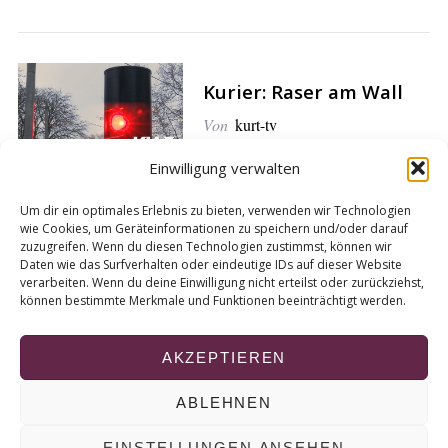
Kurier: Raser am Wall
Von
kurt-tv
Einwilligung verwalten
Um dir ein optimales Erlebnis zu bieten, verwenden wir Technologien
Droht YouTube das Aus?
wie Cookies, um Geräteinformationen zu speichern und/oder darauf
zuzugreifen. Wenn du diesen Technologien zustimmst, können wir
Das steckt hinter der
Daten wie das Surfverhalten oder eindeutige IDs auf dieser Website
Aufregung
verarbeiten. Wenn du deine Einwilligung nicht erteilst oder zurückziehst,
können bestimmte Merkmale und Funktionen beeinträchtigt werden.
Von
Karla Kallenbach
AKZEPTIEREN
ABLEHNEN
© 2026 KURT
EINSTELLUNGEN ANSEHEN