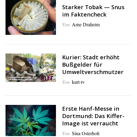
Starker Tobak — Snus
im Faktencheck
Von
Arne Draheim
S
e
Kurier: Stadt erhöht
a
Bußgelder für
r
Umweltverschmutzer
c
Von
kurt-tv
h
f
o
r
Erste Hanf-Messe in
:
Dortmund: Das Kiffer-
Image ist verraucht
Von
Sina Osterholt