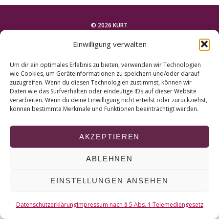
r
c
h
© 2026 KURT
f
Einwilligung verwalten
o
NACH OBEN
r
Um dir ein optimales Erlebnis zu bieten, verwenden wir Technologien
:
wie Cookies, um Geräteinformationen zu speichern und/oder darauf
zuzugreifen. Wenn du diesen Technologien zustimmst, können wir
Daten wie das Surfverhalten oder eindeutige IDs auf dieser Website
verarbeiten. Wenn du deine Einwilligung nicht erteilst oder zurückziehst,
können bestimmte Merkmale und Funktionen beeinträchtigt werden.
AKZEPTIEREN
ABLEHNEN
EINSTELLUNGEN ANSEHEN
Datenschutzerklärung
Impressum nach § 5 Abs. 1 Telemediengesetz