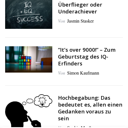
Überflieger oder
Underachiever
Von
Jasmin Stasker
S
e
a
r
“It’s over 9000!” – Zum
c
Geburtstag des IQ-
h
Erfinders
f
Von
Simon Kaufmann
o
r
:
Hochbegabung: Das
bedeutet es, allen einen
Gedanken voraus zu
sein
Von
Sophie Maaßen