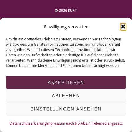
r
c
© 2026 KURT
h
f
Einwilligung verwalten
NACH OBEN
o
r
Um dir ein optimales Erlebnis zu bieten, verwenden wir Technologien
:
wie Cookies, um Geräteinformationen zu speichern und/oder darauf
zuzugreifen. Wenn du diesen Technologien zustimmst, können wir
Daten wie das Surfverhalten oder eindeutige IDs auf dieser Website
verarbeiten. Wenn du deine Einwilligung nicht erteilst oder zurückziehst,
können bestimmte Merkmale und Funktionen beeinträchtigt werden.
AKZEPTIEREN
ABLEHNEN
EINSTELLUNGEN ANSEHEN
Datenschutzerklärung
Impressum nach § 5 Abs. 1 Telemediengesetz