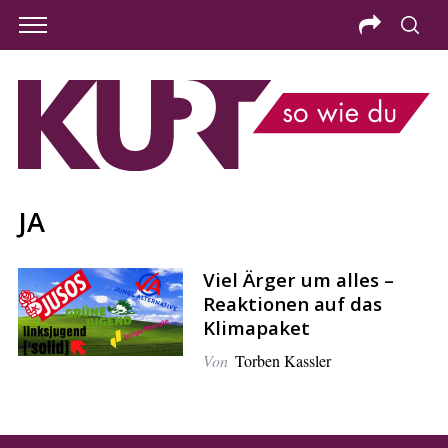
JA
Viel Ärger um alles –
Reaktionen auf das
Klimapaket
Von
Torben Kassler
S
e
a