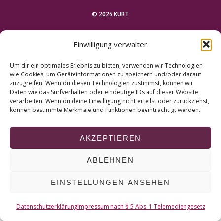
r
c
© 2026 KURT
h
f
NACH OBEN
Einwilligung verwalten
o
r
Um dir ein optimales Erlebnis zu bieten, verwenden wir Technologien
:
wie Cookies, um Geräteinformationen zu speichern und/oder darauf
zuzugreifen. Wenn du diesen Technologien zustimmst, können wir
Daten wie das Surfverhalten oder eindeutige IDs auf dieser Website
verarbeiten. Wenn du deine Einwilligung nicht erteilst oder zurückziehst,
können bestimmte Merkmale und Funktionen beeinträchtigt werden.
AKZEPTIEREN
ABLEHNEN
EINSTELLUNGEN ANSEHEN
Datenschutzerklärung
Impressum nach § 5 Abs. 1 Telemediengesetz