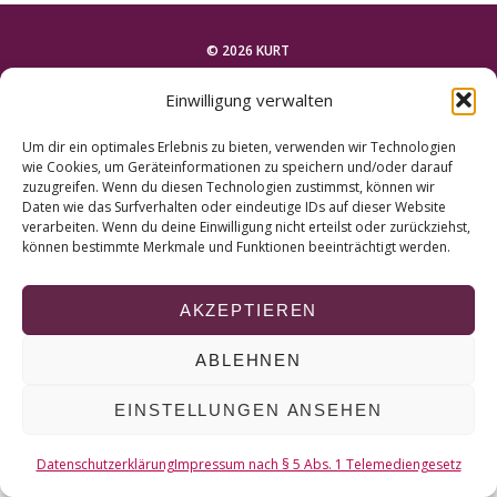
r
c
© 2026 KURT
h
f
Einwilligung verwalten
o
NACH OBEN
r
Um dir ein optimales Erlebnis zu bieten, verwenden wir Technologien
:
wie Cookies, um Geräteinformationen zu speichern und/oder darauf
zuzugreifen. Wenn du diesen Technologien zustimmst, können wir
Daten wie das Surfverhalten oder eindeutige IDs auf dieser Website
verarbeiten. Wenn du deine Einwilligung nicht erteilst oder zurückziehst,
können bestimmte Merkmale und Funktionen beeinträchtigt werden.
AKZEPTIEREN
ABLEHNEN
EINSTELLUNGEN ANSEHEN
Datenschutzerklärung
Impressum nach § 5 Abs. 1 Telemediengesetz