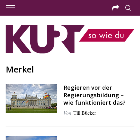
Merkel
Regieren vor der
Regierungsbildung –
wie funktioniert das?
Von
Till Bücker
S
e
a