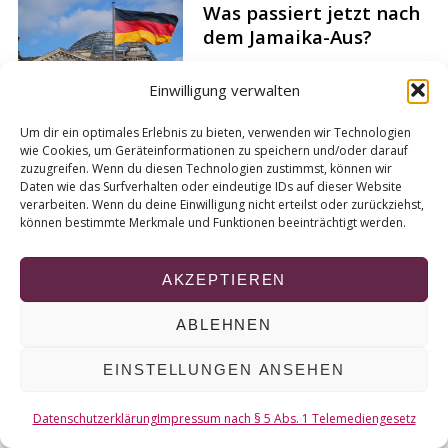
r
Was passiert jetzt nach
c
dem Jamaika-Aus?
h
Von
Lukas Wilhelm
f
Einwilligung verwalten
o
r
Um dir ein optimales Erlebnis zu bieten, verwenden wir Technologien
:
wie Cookies, um Geräteinformationen zu speichern und/oder darauf
zuzugreifen. Wenn du diesen Technologien zustimmst, können wir
Daten wie das Surfverhalten oder eindeutige IDs auf dieser Website
S
verarbeiten. Wenn du deine Einwilligung nicht erteilst oder zurückziehst,
können bestimmte Merkmale und Funktionen beeinträchtigt werden.
e
i
AKZEPTIEREN
t
e
© 2026 KURT
ABLEHNEN
n
n
EINSTELLUNGEN ANSEHEN
NACH OBEN
u
Datenschutzerklärung
Impressum nach § 5 Abs. 1 Telemediengesetz
m