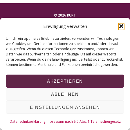
r
c
h
© 2026 KURT
f
Einwilligung verwalten
o
NACH OBEN
r
Um dir ein optimales Erlebnis zu bieten, verwenden wir Technologien
:
wie Cookies, um Geräteinformationen zu speichern und/oder darauf
zuzugreifen. Wenn du diesen Technologien zustimmst, können wir
Daten wie das Surfverhalten oder eindeutige IDs auf dieser Website
verarbeiten. Wenn du deine Einwilligung nicht erteilst oder zurückziehst,
können bestimmte Merkmale und Funktionen beeinträchtigt werden.
AKZEPTIEREN
ABLEHNEN
EINSTELLUNGEN ANSEHEN
Datenschutzerklärung
Impressum nach § 5 Abs. 1 Telemediengesetz