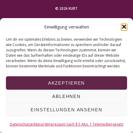
r
c
© 2026 KURT
h
f
NACH OBEN
Einwilligung verwalten
o
r
Um dir ein optimales Erlebnis zu bieten, verwenden wir Technologien
:
wie Cookies, um Geräteinformationen zu speichern und/oder darauf
zuzugreifen. Wenn du diesen Technologien zustimmst, können wir
Daten wie das Surfverhalten oder eindeutige IDs auf dieser Website
verarbeiten. Wenn du deine Einwilligung nicht erteilst oder zurückziehst,
können bestimmte Merkmale und Funktionen beeinträchtigt werden.
AKZEPTIEREN
ABLEHNEN
EINSTELLUNGEN ANSEHEN
Datenschutzerklärung
Impressum nach § 5 Abs. 1 Telemediengesetz