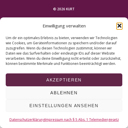
r
c
© 2026 KURT
h
f
NACH OBEN
Einwilligung verwalten
o
r
Um dir ein optimales Erlebnis zu bieten, verwenden wir Technologien
:
wie Cookies, um Geräteinformationen zu speichern und/oder darauf
zuzugreifen. Wenn du diesen Technologien zustimmst, können wir
Daten wie das Surfverhalten oder eindeutige IDs auf dieser Website
verarbeiten. Wenn du deine Einwilligung nicht erteilst oder zurückziehst,
können bestimmte Merkmale und Funktionen beeinträchtigt werden.
AKZEPTIEREN
ABLEHNEN
EINSTELLUNGEN ANSEHEN
Datenschutzerklärung
Impressum nach § 5 Abs. 1 Telemediengesetz