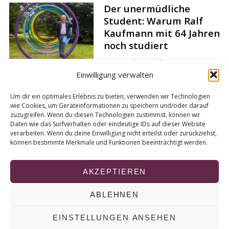
a
Der unermüdliche
r
Student: Warum Ralf
c
Kaufmann mit 64 Jahren
h
noch studiert
f
o
Von
Michele Mühlig
r
Einwilligung verwalten
:
Um dir ein optimales Erlebnis zu bieten, verwenden wir Technologien
“Die Jugend von heute”
wie Cookies, um Geräteinformationen zu speichern und/oder darauf
zuzugreifen. Wenn du diesen Technologien zustimmst, können wir
– war früher wirklich
Daten wie das Surfverhalten oder eindeutige IDs auf dieser Website
alles besser?
verarbeiten. Wenn du deine Einwilligung nicht erteilst oder zurückziehst,
können bestimmte Merkmale und Funktionen beeinträchtigt werden.
Von
Juliane Hermes
AKZEPTIEREN
ABLEHNEN
© 2026 KURT
EINSTELLUNGEN ANSEHEN