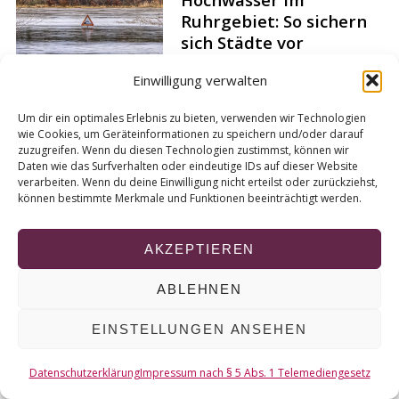
r
Ruhrgebiet: So sichern
c
sich Städte vor
h
Überschwemmungen
f
Einwilligung verwalten
o
Von
Charlotte Haustein
r
Um dir ein optimales Erlebnis zu bieten, verwenden wir Technologien
:
wie Cookies, um Geräteinformationen zu speichern und/oder darauf
zuzugreifen. Wenn du diesen Technologien zustimmst, können wir
Daten wie das Surfverhalten oder eindeutige IDs auf dieser Website
verarbeiten. Wenn du deine Einwilligung nicht erteilst oder zurückziehst,
© 2026 KURT
können bestimmte Merkmale und Funktionen beeinträchtigt werden.
NACH OBEN
AKZEPTIEREN
ABLEHNEN
EINSTELLUNGEN ANSEHEN
Datenschutzerklärung
Impressum nach § 5 Abs. 1 Telemediengesetz