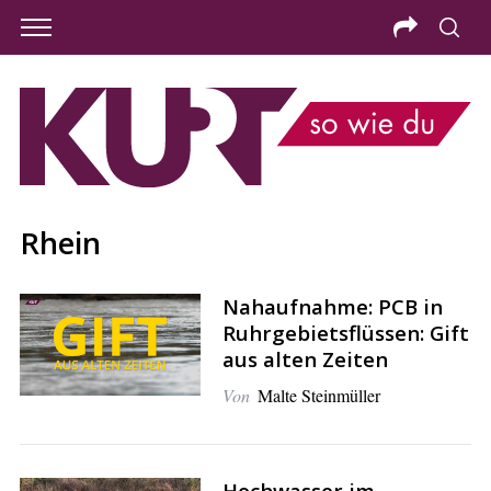
Rhein
Nahaufnahme: PCB in
Ruhrgebietsflüssen: Gift
aus alten Zeiten
Von
Malte Steinmüller
S
e
a
Hochwasser im