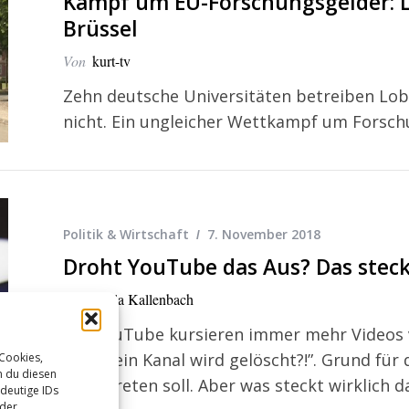
Kampf um EU-Forschungsgelder: L
Brüssel
Von
kurt-tv
Zehn deutsche Universitäten betreiben Lob
nicht. Ein ungleicher Wettkampf um Forsch
Politik & Wirtschaft
7. November 2018
Droht YouTube das Aus? Das steck
Von
Karla Kallenbach
Auf YouTube kursieren immer mehr Videos v
wie “Mein Kanal wird gelöscht?!”. Grund für d
 Cookies,
n du diesen
Kraft treten soll. Aber was steckt wirklich
deutige IDs
oder