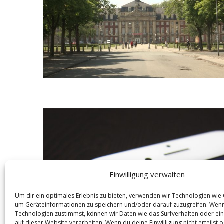
S
e
a
r
c
h
f
o
r
:
Einwilligung verwalten
Um dir ein optimales Erlebnis zu bieten, verwenden wir Technologien wie
um Geräteinformationen zu speichern und/oder darauf zuzugreifen. Wen
Technologien zustimmst, können wir Daten wie das Surfverhalten oder ein
auf dieser Website verarbeiten. Wenn du deine Einwilligung nicht erteilst 