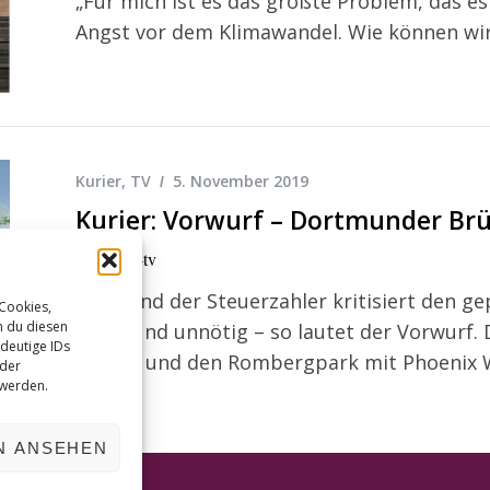
„Für mich ist es das größte Problem, das 
Angst vor dem Klimawandel. Wie können wi
Kurier
,
TV
5. November 2019
Kurier: Vorwurf – Dortmunder Br
Von
kurt-tv
Der Bund der Steuerzahler kritisiert den g
 Cookies,
n du diesen
teuer und unnötig – so lautet der Vorwurf.
deutige IDs
kosten und den Rombergpark mit Phoenix 
oder
 werden.
N ANSEHEN