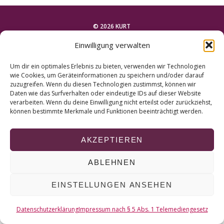
r
c
h
© 2026 KURT
f
Einwilligung verwalten
o
NACH OBEN
r
Um dir ein optimales Erlebnis zu bieten, verwenden wir Technologien
:
wie Cookies, um Geräteinformationen zu speichern und/oder darauf
zuzugreifen. Wenn du diesen Technologien zustimmst, können wir
Daten wie das Surfverhalten oder eindeutige IDs auf dieser Website
verarbeiten. Wenn du deine Einwilligung nicht erteilst oder zurückziehst,
können bestimmte Merkmale und Funktionen beeinträchtigt werden.
AKZEPTIEREN
ABLEHNEN
EINSTELLUNGEN ANSEHEN
Datenschutzerklärung
Impressum nach § 5 Abs. 1 Telemediengesetz