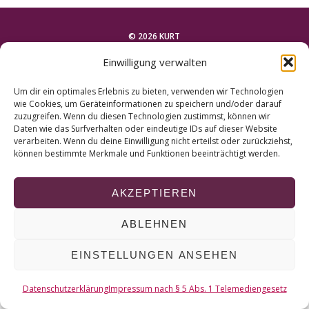
r
c
h
© 2026 KURT
f
Einwilligung verwalten
o
NACH OBEN
r
Um dir ein optimales Erlebnis zu bieten, verwenden wir Technologien
:
wie Cookies, um Geräteinformationen zu speichern und/oder darauf
zuzugreifen. Wenn du diesen Technologien zustimmst, können wir
Daten wie das Surfverhalten oder eindeutige IDs auf dieser Website
verarbeiten. Wenn du deine Einwilligung nicht erteilst oder zurückziehst,
können bestimmte Merkmale und Funktionen beeinträchtigt werden.
AKZEPTIEREN
ABLEHNEN
EINSTELLUNGEN ANSEHEN
Datenschutzerklärung
Impressum nach § 5 Abs. 1 Telemediengesetz