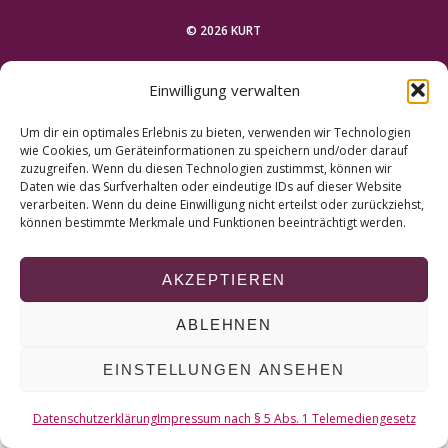
r
c
© 2026 KURT
h
f
NACH OBEN
Einwilligung verwalten
o
r
Um dir ein optimales Erlebnis zu bieten, verwenden wir Technologien
:
wie Cookies, um Geräteinformationen zu speichern und/oder darauf
zuzugreifen. Wenn du diesen Technologien zustimmst, können wir
Daten wie das Surfverhalten oder eindeutige IDs auf dieser Website
verarbeiten. Wenn du deine Einwilligung nicht erteilst oder zurückziehst,
können bestimmte Merkmale und Funktionen beeinträchtigt werden.
AKZEPTIEREN
ABLEHNEN
EINSTELLUNGEN ANSEHEN
Datenschutzerklärung
Impressum nach § 5 Abs. 1 Telemediengesetz