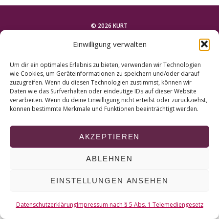
r
c
h
© 2026 KURT
f
Einwilligung verwalten
o
NACH OBEN
r
Um dir ein optimales Erlebnis zu bieten, verwenden wir Technologien
:
wie Cookies, um Geräteinformationen zu speichern und/oder darauf
zuzugreifen. Wenn du diesen Technologien zustimmst, können wir
Daten wie das Surfverhalten oder eindeutige IDs auf dieser Website
verarbeiten. Wenn du deine Einwilligung nicht erteilst oder zurückziehst,
können bestimmte Merkmale und Funktionen beeinträchtigt werden.
AKZEPTIEREN
ABLEHNEN
EINSTELLUNGEN ANSEHEN
Datenschutzerklärung
Impressum nach § 5 Abs. 1 Telemediengesetz