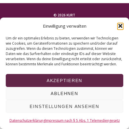
r
c
h
© 2026 KURT
f
Einwilligung verwalten
o
NACH OBEN
r
Um dir ein optimales Erlebnis zu bieten, verwenden wir Technologien
:
wie Cookies, um Geräteinformationen zu speichern und/oder darauf
zuzugreifen. Wenn du diesen Technologien zustimmst, können wir
Daten wie das Surfverhalten oder eindeutige IDs auf dieser Website
verarbeiten. Wenn du deine Einwilligung nicht erteilst oder zurückziehst,
können bestimmte Merkmale und Funktionen beeinträchtigt werden.
AKZEPTIEREN
ABLEHNEN
EINSTELLUNGEN ANSEHEN
Datenschutzerklärung
Impressum nach § 5 Abs. 1 Telemediengesetz