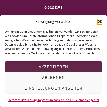
r
c
© 2026 KURT
h
f
NACH OBEN
Einwilligung verwalten
o
r
Um dir ein optimales Erlebnis zu bieten, verwenden wir Technologien
:
wie Cookies, um Geräteinformationen zu speichern und/oder darauf
zuzugreifen. Wenn du diesen Technologien zustimmst, können wir
Daten wie das Surfverhalten oder eindeutige IDs auf dieser Website
verarbeiten. Wenn du deine Einwilligung nicht erteilst oder zurückziehst,
können bestimmte Merkmale und Funktionen beeinträchtigt werden.
AKZEPTIEREN
ABLEHNEN
EINSTELLUNGEN ANSEHEN
Datenschutzerklärung
Impressum nach § 5 Abs. 1 Telemediengesetz