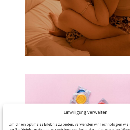
S
e
a
r
c
h
f
o
r
:
Einwilligung verwalten
Um dir ein optimales Erlebnis zu bieten, verwenden wir Technologien wie
um Geräteinformationen zu speichern und/oder darauf zuzugreifen. Wen