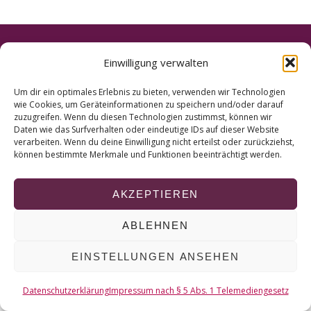
r
c
h
f
© 2026 KURT
Einwilligung verwalten
o
r
NACH OBEN
Um dir ein optimales Erlebnis zu bieten, verwenden wir Technologien
:
wie Cookies, um Geräteinformationen zu speichern und/oder darauf
zuzugreifen. Wenn du diesen Technologien zustimmst, können wir
Daten wie das Surfverhalten oder eindeutige IDs auf dieser Website
verarbeiten. Wenn du deine Einwilligung nicht erteilst oder zurückziehst,
können bestimmte Merkmale und Funktionen beeinträchtigt werden.
AKZEPTIEREN
ABLEHNEN
EINSTELLUNGEN ANSEHEN
Datenschutzerklärung
Impressum nach § 5 Abs. 1 Telemediengesetz