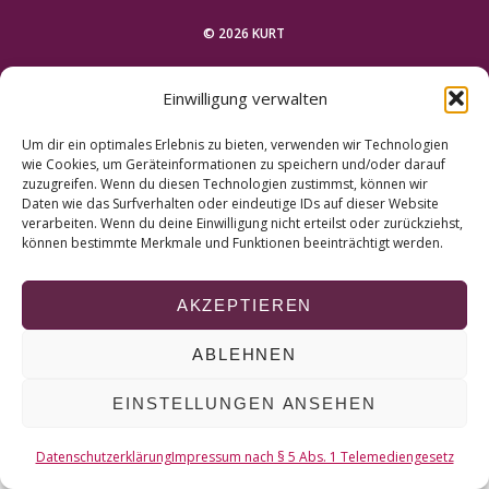
r
c
© 2026 KURT
h
f
NACH OBEN
Einwilligung verwalten
o
r
Um dir ein optimales Erlebnis zu bieten, verwenden wir Technologien
:
wie Cookies, um Geräteinformationen zu speichern und/oder darauf
zuzugreifen. Wenn du diesen Technologien zustimmst, können wir
Daten wie das Surfverhalten oder eindeutige IDs auf dieser Website
verarbeiten. Wenn du deine Einwilligung nicht erteilst oder zurückziehst,
können bestimmte Merkmale und Funktionen beeinträchtigt werden.
AKZEPTIEREN
ABLEHNEN
EINSTELLUNGEN ANSEHEN
Datenschutzerklärung
Impressum nach § 5 Abs. 1 Telemediengesetz