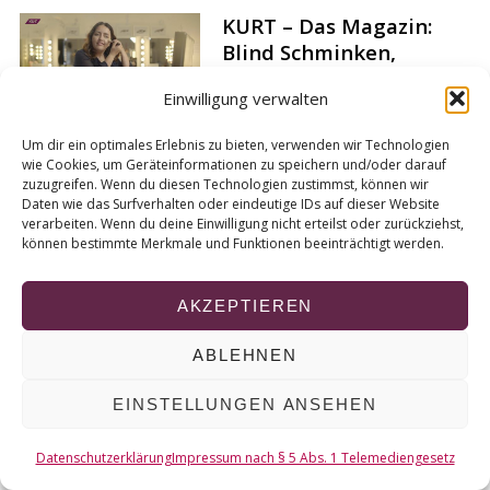
r
KURT – Das Magazin:
c
Blind Schminken,
h
Gemeinschaftsgärtnern
f
Einwilligung verwalten
und Politische Cartoons
o
r
Von
kurt-tv
Um dir ein optimales Erlebnis zu bieten, verwenden wir Technologien
:
wie Cookies, um Geräteinformationen zu speichern und/oder darauf
zuzugreifen. Wenn du diesen Technologien zustimmst, können wir
Daten wie das Surfverhalten oder eindeutige IDs auf dieser Website
verarbeiten. Wenn du deine Einwilligung nicht erteilst oder zurückziehst,
können bestimmte Merkmale und Funktionen beeinträchtigt werden.
© 2026 KURT
AKZEPTIEREN
NACH OBEN
ABLEHNEN
EINSTELLUNGEN ANSEHEN
Datenschutzerklärung
Impressum nach § 5 Abs. 1 Telemediengesetz