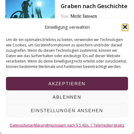
r
Graben nach Geschichte
c
h
Von
Merle Janssen
f
Einwilligung verwalten
o
r
Um dir ein optimales Erlebnis zu bieten, verwenden wir Technologien
:
wie Cookies, um Geräteinformationen zu speichern und/oder darauf
zuzugreifen. Wenn du diesen Technologien zustimmst, können wir
© 2026 KURT
Daten wie das Surfverhalten oder eindeutige IDs auf dieser Website
verarbeiten. Wenn du deine Einwilligung nicht erteilst oder zurückziehst,
können bestimmte Merkmale und Funktionen beeinträchtigt werden.
NACH OBEN
AKZEPTIEREN
ABLEHNEN
EINSTELLUNGEN ANSEHEN
Datenschutzerklärung
Impressum nach § 5 Abs. 1 Telemediengesetz