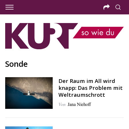
Sonde
Der Raum im All wird
knapp: Das Problem mit
Weltraumschrott
Von
Jana Niehoff
S
e
a