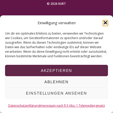
r
© 2026 KURT
c
h
NACH OBEN
f
Einwilligung verwalten
o
r
Um dir ein optimales Erlebnis zu bieten, verwenden wir Technologien
:
wie Cookies, um Geräteinformationen zu speichern und/oder darauf
zuzugreifen. Wenn du diesen Technologien zustimmst, können wir
Daten wie das Surfverhalten oder eindeutige IDs auf dieser Website
verarbeiten. Wenn du deine Einwilligung nicht erteilst oder zurückziehst,
können bestimmte Merkmale und Funktionen beeinträchtigt werden.
AKZEPTIEREN
ABLEHNEN
EINSTELLUNGEN ANSEHEN
Datenschutzerklärung
Impressum nach § 5 Abs. 1 Telemediengesetz