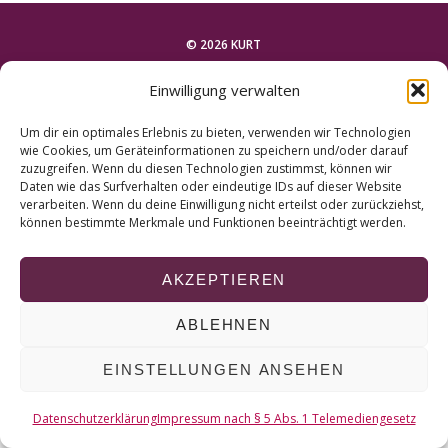
r
c
© 2026 KURT
h
f
Einwilligung verwalten
o
NACH OBEN
r
Um dir ein optimales Erlebnis zu bieten, verwenden wir Technologien
:
wie Cookies, um Geräteinformationen zu speichern und/oder darauf
zuzugreifen. Wenn du diesen Technologien zustimmst, können wir
Daten wie das Surfverhalten oder eindeutige IDs auf dieser Website
verarbeiten. Wenn du deine Einwilligung nicht erteilst oder zurückziehst,
können bestimmte Merkmale und Funktionen beeinträchtigt werden.
AKZEPTIEREN
ABLEHNEN
EINSTELLUNGEN ANSEHEN
Datenschutzerklärung
Impressum nach § 5 Abs. 1 Telemediengesetz