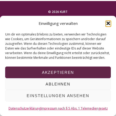
r
c
© 2026 KURT
h
f
Einwilligung verwalten
o
NACH OBEN
r
Um dir ein optimales Erlebnis zu bieten, verwenden wir Technologien
:
wie Cookies, um Geräteinformationen zu speichern und/oder darauf
zuzugreifen. Wenn du diesen Technologien zustimmst, können wir
Daten wie das Surfverhalten oder eindeutige IDs auf dieser Website
verarbeiten. Wenn du deine Einwilligung nicht erteilst oder zurückziehst,
können bestimmte Merkmale und Funktionen beeinträchtigt werden.
AKZEPTIEREN
ABLEHNEN
EINSTELLUNGEN ANSEHEN
Datenschutzerklärung
Impressum nach § 5 Abs. 1 Telemediengesetz