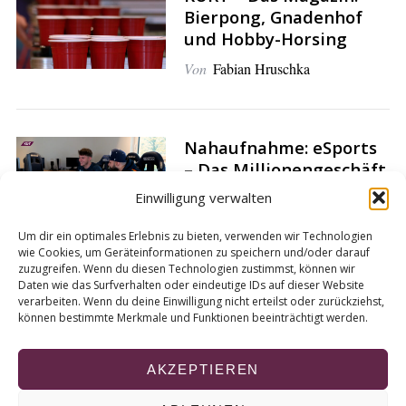
Bierpong, Gnadenhof
und Hobby-Horsing
Von
Fabian Hruschka
Nahaufnahme: eSports
– Das Millionengeschäft
und die Risiken
Einwilligung verwalten
Von
Henry Einck
Um dir ein optimales Erlebnis zu bieten, verwenden wir Technologien
wie Cookies, um Geräteinformationen zu speichern und/oder darauf
zuzugreifen. Wenn du diesen Technologien zustimmst, können wir
Daten wie das Surfverhalten oder eindeutige IDs auf dieser Website
verarbeiten. Wenn du deine Einwilligung nicht erteilst oder zurückziehst,
können bestimmte Merkmale und Funktionen beeinträchtigt werden.
S
e
AKZEPTIEREN
i
t