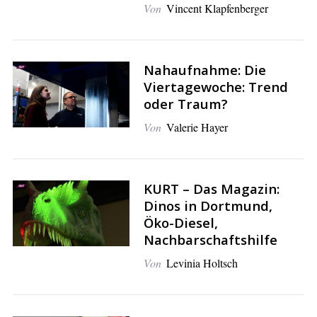
Von
Vincent Klapfenberger
Nahaufnahme: Die
S
Viertagewoche: Trend
e
oder Traum?
a
r
Von
Valerie Hayer
c
h
f
KURT – Das Magazin:
o
Dinos in Dortmund,
r
:
Öko-Diesel,
Nachbarschaftshilfe
Von
Levinia Holtsch