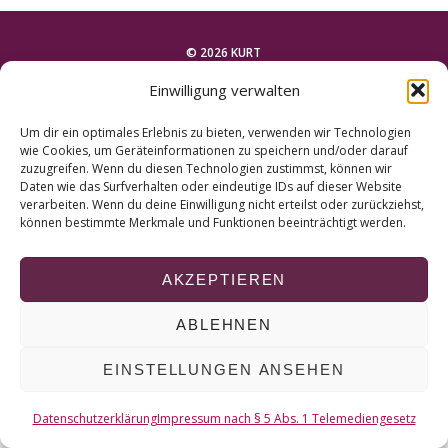
r
c
h
© 2026 KURT
f
Einwilligung verwalten
o
NACH OBEN
r
Um dir ein optimales Erlebnis zu bieten, verwenden wir Technologien
:
wie Cookies, um Geräteinformationen zu speichern und/oder darauf
zuzugreifen. Wenn du diesen Technologien zustimmst, können wir
Daten wie das Surfverhalten oder eindeutige IDs auf dieser Website
verarbeiten. Wenn du deine Einwilligung nicht erteilst oder zurückziehst,
können bestimmte Merkmale und Funktionen beeinträchtigt werden.
AKZEPTIEREN
ABLEHNEN
EINSTELLUNGEN ANSEHEN
Datenschutzerklärung
Impressum nach § 5 Abs. 1 Telemediengesetz