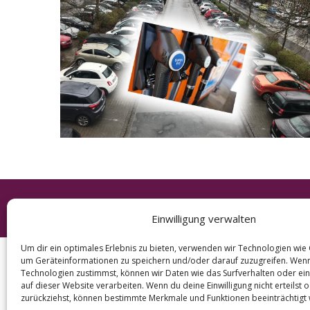
e
a
r
c
h
f
o
r
:
© 2026 KURT
Einwilligung verwalten
Um dir ein optimales Erlebnis zu bieten, verwenden wir Technologien wie
um Geräteinformationen zu speichern und/oder darauf zuzugreifen. Wen
Technologien zustimmst, können wir Daten wie das Surfverhalten oder ein
auf dieser Website verarbeiten. Wenn du deine Einwilligung nicht erteilst 
zurückziehst, können bestimmte Merkmale und Funktionen beeinträchtigt