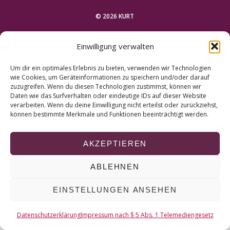
r
c
© 2026 KURT
h
f
NACH OBEN
Einwilligung verwalten
o
r
Um dir ein optimales Erlebnis zu bieten, verwenden wir Technologien
:
wie Cookies, um Geräteinformationen zu speichern und/oder darauf
zuzugreifen. Wenn du diesen Technologien zustimmst, können wir
Daten wie das Surfverhalten oder eindeutige IDs auf dieser Website
verarbeiten. Wenn du deine Einwilligung nicht erteilst oder zurückziehst,
können bestimmte Merkmale und Funktionen beeinträchtigt werden.
AKZEPTIEREN
ABLEHNEN
EINSTELLUNGEN ANSEHEN
Datenschutzerklärung
Impressum nach § 5 Abs. 1 Telemediengesetz