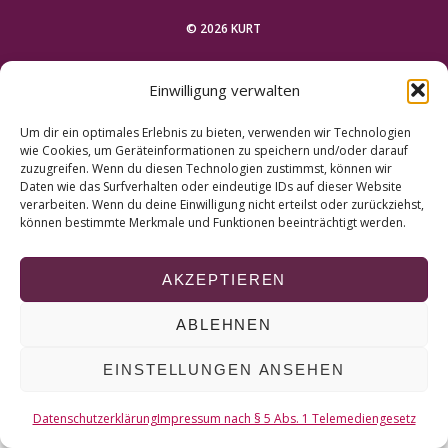
r
c
© 2026 KURT
h
f
NACH OBEN
Einwilligung verwalten
o
r
Um dir ein optimales Erlebnis zu bieten, verwenden wir Technologien
:
wie Cookies, um Geräteinformationen zu speichern und/oder darauf
zuzugreifen. Wenn du diesen Technologien zustimmst, können wir
Daten wie das Surfverhalten oder eindeutige IDs auf dieser Website
verarbeiten. Wenn du deine Einwilligung nicht erteilst oder zurückziehst,
können bestimmte Merkmale und Funktionen beeinträchtigt werden.
AKZEPTIEREN
ABLEHNEN
EINSTELLUNGEN ANSEHEN
Datenschutzerklärung
Impressum nach § 5 Abs. 1 Telemediengesetz