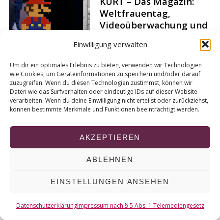
KURT – Das Magazin:
r
Weltfrauentag,
c
Videoüberwachung und
h
Pizza-Weltmeister
f
Einwilligung verwalten
o
Von
Camilla Pahmeyer
r
Um dir ein optimales Erlebnis zu bieten, verwenden wir Technologien
:
wie Cookies, um Geräteinformationen zu speichern und/oder darauf
zuzugreifen. Wenn du diesen Technologien zustimmst, können wir
Daten wie das Surfverhalten oder eindeutige IDs auf dieser Website
verarbeiten. Wenn du deine Einwilligung nicht erteilst oder zurückziehst,
können bestimmte Merkmale und Funktionen beeinträchtigt werden.
© 2026 KURT
NACH OBEN
AKZEPTIEREN
ABLEHNEN
EINSTELLUNGEN ANSEHEN
Datenschutzerklärung
Impressum nach § 5 Abs. 1 Telemediengesetz