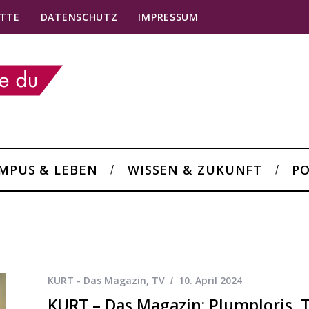
TTE
DATENSCHUTZ
IMPRESSUM
MPUS & LEBEN
WISSEN & ZUKUNFT
PO
KURT - Das Magazin
,
TV
10. April 2024
KURT – Das Magazin: Plumploris, 