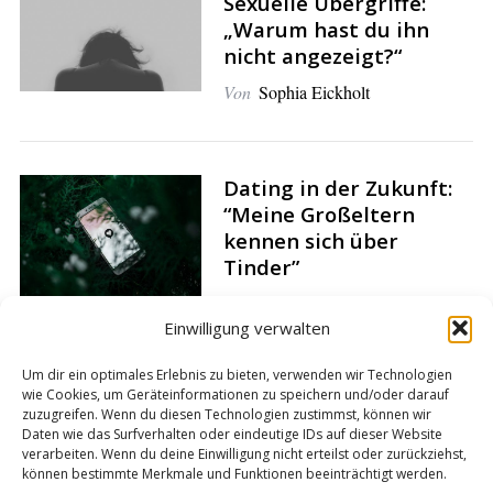
Sexuelle Übergriffe:
„Warum hast du ihn
S
nicht angezeigt?“
e
a
Von
Sophia Eickholt
r
c
h
f
Dating in der Zukunft:
o
“Meine Großeltern
r
kennen sich über
:
Tinder”
Von
Rebecca Zöller
Einwilligung verwalten
Um dir ein optimales Erlebnis zu bieten, verwenden wir Technologien
Das Duell: Tinder, Lovoo
wie Cookies, um Geräteinformationen zu speichern und/oder darauf
zuzugreifen. Wenn du diesen Technologien zustimmst, können wir
und Co. – sinnvoll oder
Daten wie das Surfverhalten oder eindeutige IDs auf dieser Website
unnötig?
verarbeiten. Wenn du deine Einwilligung nicht erteilst oder zurückziehst,
können bestimmte Merkmale und Funktionen beeinträchtigt werden.
Von
Sophie Maaßen