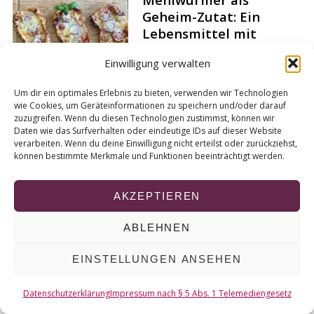
r
Geheim-Zutat: Ein
c
Lebensmittel mit
h
Zukunft?
f
Einwilligung verwalten
o
Von
Tanika Henke
r
Um dir ein optimales Erlebnis zu bieten, verwenden wir Technologien
:
wie Cookies, um Geräteinformationen zu speichern und/oder darauf
zuzugreifen. Wenn du diesen Technologien zustimmst, können wir
Daten wie das Surfverhalten oder eindeutige IDs auf dieser Website
verarbeiten. Wenn du deine Einwilligung nicht erteilst oder zurückziehst,
© 2026 KURT
können bestimmte Merkmale und Funktionen beeinträchtigt werden.
NACH OBEN
AKZEPTIEREN
ABLEHNEN
EINSTELLUNGEN ANSEHEN
Datenschutzerklärung
Impressum nach § 5 Abs. 1 Telemediengesetz