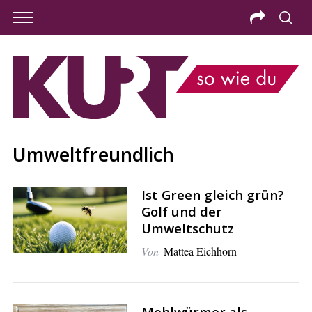
Umweltfreundlich
Ist Green gleich grün?
Golf und der
Umweltschutz
Von
Mattea Eichhorn
S
e
a
Mehlwürmer als