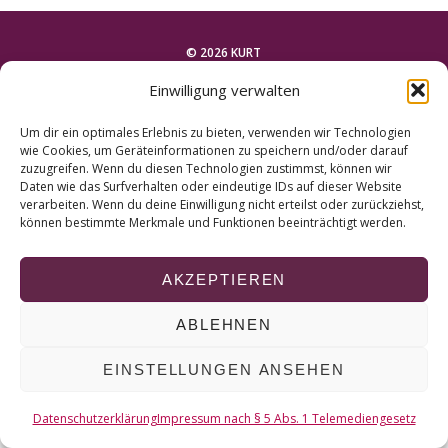
r
c
h
© 2026 KURT
f
Einwilligung verwalten
o
NACH OBEN
r
Um dir ein optimales Erlebnis zu bieten, verwenden wir Technologien
:
wie Cookies, um Geräteinformationen zu speichern und/oder darauf
zuzugreifen. Wenn du diesen Technologien zustimmst, können wir
Daten wie das Surfverhalten oder eindeutige IDs auf dieser Website
verarbeiten. Wenn du deine Einwilligung nicht erteilst oder zurückziehst,
können bestimmte Merkmale und Funktionen beeinträchtigt werden.
AKZEPTIEREN
ABLEHNEN
EINSTELLUNGEN ANSEHEN
Datenschutzerklärung
Impressum nach § 5 Abs. 1 Telemediengesetz