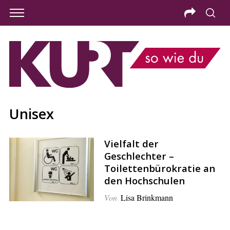
Unisex
Vielfalt der
Geschlechter –
Toilettenbürokratie an
den Hochschulen
Von
Lisa Brinkmann
S
e
a