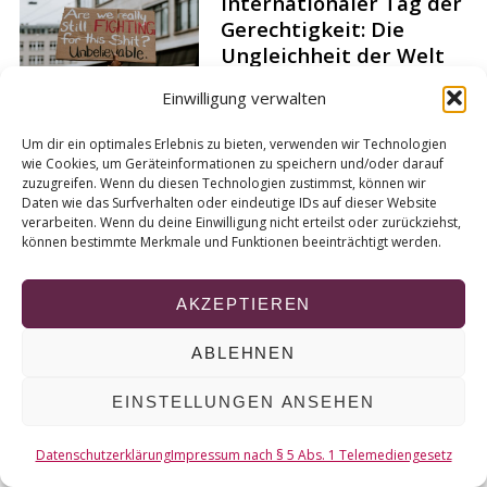
Internationaler Tag der
r
Gerechtigkeit: Die
c
Ungleichheit der Welt
h
in Zahlen
f
Einwilligung verwalten
o
Von
Lea Griese
r
Um dir ein optimales Erlebnis zu bieten, verwenden wir Technologien
:
wie Cookies, um Geräteinformationen zu speichern und/oder darauf
zuzugreifen. Wenn du diesen Technologien zustimmst, können wir
Daten wie das Surfverhalten oder eindeutige IDs auf dieser Website
verarbeiten. Wenn du deine Einwilligung nicht erteilst oder zurückziehst,
können bestimmte Merkmale und Funktionen beeinträchtigt werden.
© 2026 KURT
NACH OBEN
AKZEPTIEREN
ABLEHNEN
EINSTELLUNGEN ANSEHEN
Datenschutzerklärung
Impressum nach § 5 Abs. 1 Telemediengesetz