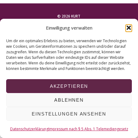
r
c
h
© 2026 KURT
f
Einwilligung verwalten
o
NACH OBEN
r
Um dir ein optimales Erlebnis zu bieten, verwenden wir Technologien
:
wie Cookies, um Geräteinformationen zu speichern und/oder darauf
zuzugreifen. Wenn du diesen Technologien zustimmst, können wir
Daten wie das Surfverhalten oder eindeutige IDs auf dieser Website
verarbeiten. Wenn du deine Einwilligung nicht erteilst oder zurückziehst,
können bestimmte Merkmale und Funktionen beeinträchtigt werden.
AKZEPTIEREN
ABLEHNEN
EINSTELLUNGEN ANSEHEN
Datenschutzerklärung
Impressum nach § 5 Abs. 1 Telemediengesetz