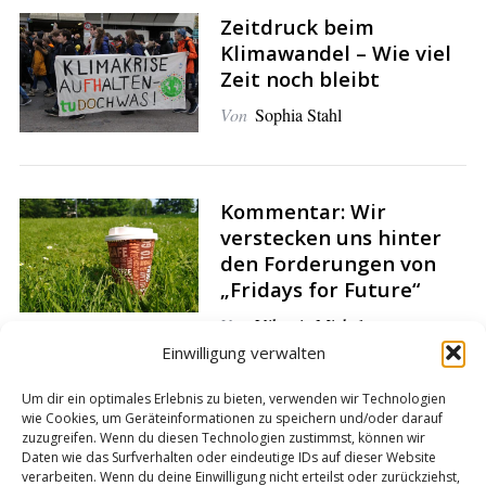
Zeitdruck beim
S
Klimawandel – Wie viel
e
Zeit noch bleibt
a
r
Von
Sophia Stahl
c
h
f
Kommentar: Wir
o
verstecken uns hinter
r
:
den Forderungen von
„Fridays for Future“
Von
Viktoria Michelt
Einwilligung verwalten
Um dir ein optimales Erlebnis zu bieten, verwenden wir Technologien
Wir müssen mehr über
wie Cookies, um Geräteinformationen zu speichern und/oder darauf
zuzugreifen. Wenn du diesen Technologien zustimmst, können wir
die Vergangenheit
Daten wie das Surfverhalten oder eindeutige IDs auf dieser Website
sprechen
verarbeiten. Wenn du deine Einwilligung nicht erteilst oder zurückziehst,