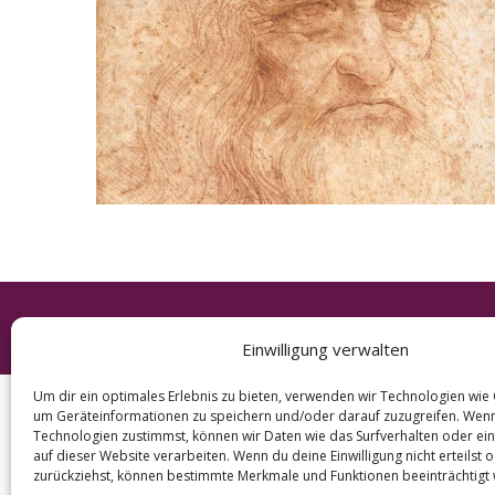
e
a
r
c
h
f
o
r
:
© 2026 KURT
Einwilligung verwalten
Um dir ein optimales Erlebnis zu bieten, verwenden wir Technologien wie
um Geräteinformationen zu speichern und/oder darauf zuzugreifen. Wen
Technologien zustimmst, können wir Daten wie das Surfverhalten oder ein
auf dieser Website verarbeiten. Wenn du deine Einwilligung nicht erteilst 
zurückziehst, können bestimmte Merkmale und Funktionen beeinträchtigt