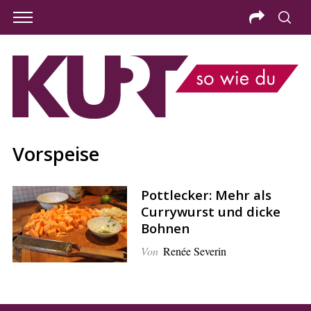
Vorspeise
Pottlecker: Mehr als
Currywurst und dicke
Bohnen
Von
Renée Severin
S
e
a