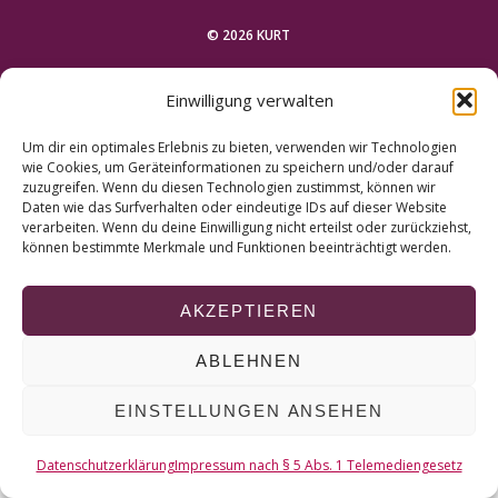
r
c
© 2026 KURT
h
f
NACH OBEN
Einwilligung verwalten
o
r
Um dir ein optimales Erlebnis zu bieten, verwenden wir Technologien
:
wie Cookies, um Geräteinformationen zu speichern und/oder darauf
zuzugreifen. Wenn du diesen Technologien zustimmst, können wir
Daten wie das Surfverhalten oder eindeutige IDs auf dieser Website
verarbeiten. Wenn du deine Einwilligung nicht erteilst oder zurückziehst,
können bestimmte Merkmale und Funktionen beeinträchtigt werden.
AKZEPTIEREN
ABLEHNEN
EINSTELLUNGEN ANSEHEN
Datenschutzerklärung
Impressum nach § 5 Abs. 1 Telemediengesetz