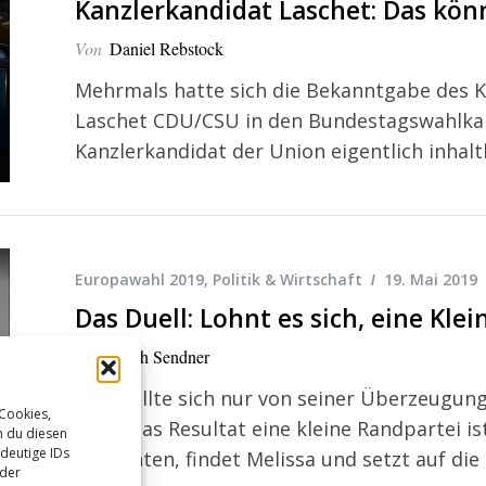
Kanzlerkandidat Laschet: Das kö
Von
Daniel Rebstock
Mehrmals hatte sich die Bekanntgabe des Ka
Laschet CDU/CSU in den Bundestagswahlkam
Kanzlerkandidat der Union eigentlich inhalt
Europawahl 2019
,
Politik & Wirtschaft
19. Mai 2019
Das Duell: Lohnt es sich, eine Kle
Von
Sarah Sendner
Man sollte sich nur von seiner Überzeugung 
 Cookies,
wenn das Resultat eine kleine Randpartei i
n du diesen
deutige IDs
ausrichten, findet Melissa und setzt auf die 
oder