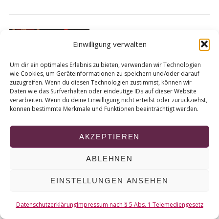
r
c
h
f
Kurier: Wärmebus soll
Einwilligung verwalten
o
auch im Sommer fahren
r
Von
kurt-tv
Um dir ein optimales Erlebnis zu bieten, verwenden wir Technologien
:
wie Cookies, um Geräteinformationen zu speichern und/oder darauf
zuzugreifen. Wenn du diesen Technologien zustimmst, können wir
Daten wie das Surfverhalten oder eindeutige IDs auf dieser Website
verarbeiten. Wenn du deine Einwilligung nicht erteilst oder zurückziehst,
können bestimmte Merkmale und Funktionen beeinträchtigt werden.
© 2026 KURT
AKZEPTIEREN
NACH OBEN
ABLEHNEN
EINSTELLUNGEN ANSEHEN
Datenschutzerklärung
Impressum nach § 5 Abs. 1 Telemediengesetz