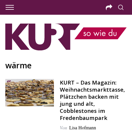
wärme
KURT – Das Magazin:
Weihnachtsmarkttasse,
Plätzchen backen mit
jung und alt,
Cobblestones im
S
Fredenbaumpark
e
Von
Lisa Hofmann
a